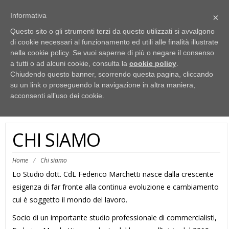
Studio FV dei Consulenti del Lavoro dott. Federico Marchetti e rag. Luca Di
Informativa
×
Salvatore - P.Iva 15522591005
06.8186403
info@cdlroma.com
Questo sito o gli strumenti terzi da questo utilizzati si avvalgono
di cookie necessari al funzionamento ed utili alle finalità illustrate
Federico Marchetti – Consulente del
nella cookie policy. Se vuoi saperne di più o negare il consenso
a tutti o ad alcuni cookie, consulta la
cookie policy
.
Lavoro
Chiudendo questo banner, scorrendo questa pagina, cliccando
su un link o proseguendo la navigazione in altra maniera,
Togg
acconsenti all’uso dei cookie.
navig
CHI SIAMO
Home
/
Chi siamo
Lo Studio dott. CdL Federico Marchetti nasce dalla crescente
esigenza di far fronte alla continua evoluzione e cambiamento
cui è soggetto il mondo del lavoro.
Socio di un importante studio professionale di commercialisti,