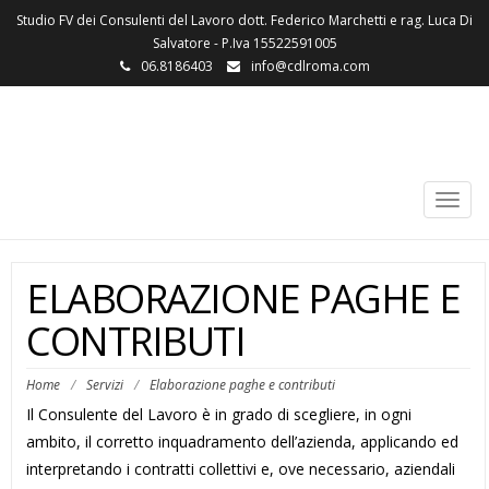
Studio FV dei Consulenti del Lavoro dott. Federico Marchetti e rag. Luca Di
Salvatore - P.Iva 15522591005
06.8186403
info@cdlroma.com
Federico Marchetti – Consulente del
Lavoro
Togg
navig
ELABORAZIONE PAGHE E
CONTRIBUTI
Home
/
Servizi
/
Elaborazione paghe e contributi
Il Consulente del Lavoro è in grado di scegliere, in ogni
ambito, il corretto inquadramento dell’azienda, applicando ed
interpretando i contratti collettivi e, ove necessario, aziendali