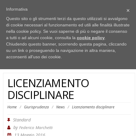
Studio FV dei Consulenti del Lavoro dott. Federico Marchetti e rag. Luca Di
Informativa
×
Salvatore - P.Iva 15522591005
06.8186403
info@cdlroma.com
Questo sito o gli strumenti terzi da questo utilizzati si avvalgono
di cookie necessari al funzionamento ed utili alle finalità illustrate
Federico Marchetti – Consulente del
nella cookie policy. Se vuoi saperne di più o negare il consenso
a tutti o ad alcuni cookie, consulta la
cookie policy
.
Lavoro
Chiudendo questo banner, scorrendo questa pagina, cliccando
su un link o proseguendo la navigazione in altra maniera,
Togg
acconsenti all’uso dei cookie.
navig
LICENZIAMENTO
DISCIPLINARE
Home
/
Giurisprudenza
/
News
/
Licenziamento disciplinare
Standard
by
Federico Marchetti
13 Maggio 2016